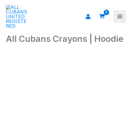
Ir
al
contenido
All Cubans Crayons | Hoodie
All
Cubans
Crayons
|
Hoodie
cantidad