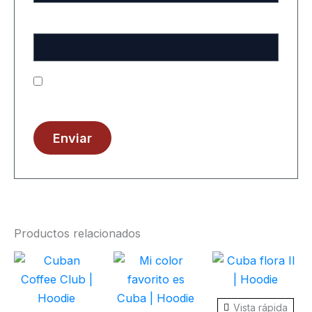
Correo electrónico
*
Guarda mi nombre, correo electrónico y web en
este navegador para la próxima vez que comente.
Productos relacionados
Este
Este
Este
producto
producto
prod
tiene
tiene
tiene
Vista rápida