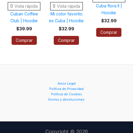
múltiples
múltiples
múlti
Cuba flora II |
Vista rápida
Vista rápida
variantes.
variantes.
varia
Hoodie
Cuban Coffee
Mi color favorito
Las
Las
Las
Club | Hoodie
es Cuba | Hoodie
$
32.99
opciones
opciones
opci
$
39.99
$
32.99
Comprar
se
se
se
Comprar
Comprar
pueden
pueden
pued
elegir
elegir
elegi
en
en
en
la
la
la
página
página
pági
de
de
de
Aviso Legal
Política de Privacidad
producto
producto
prod
Política de Cookies
Envíos y devoluciones
Copyright © 2026