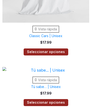
en
la
página
de
Vista rápida
producto
Classic Cars | Unisex
$
17.99
Seleccionar opciones
Este
producto
Vista rápida
tiene
Tú sabe… | Unisex
múltiples
$
17.99
variantes.
Las
Seleccionar opciones