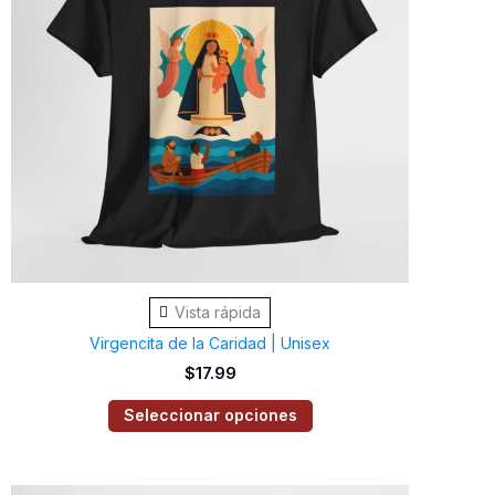
variantes.
Las
opciones
se
pueden
elegir
en
la
página
de
Vista rápida
producto
Virgencita de la Caridad | Unisex
$
17.99
Seleccionar opciones