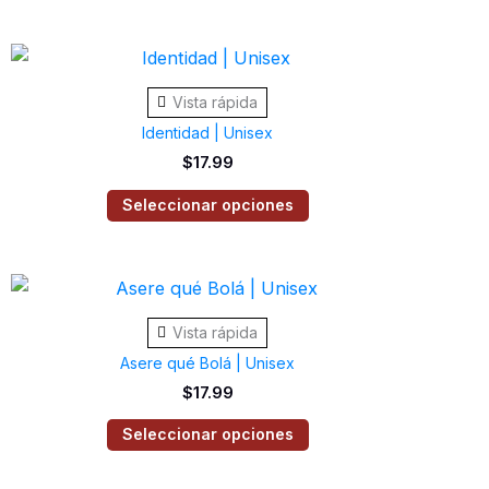
opciones
se
Este
pueden
producto
elegir
Vista rápida
tiene
en
Identidad | Unisex
múltiples
la
$
17.99
variantes.
página
Las
Seleccionar opciones
de
opciones
producto
se
Este
pueden
producto
elegir
Vista rápida
tiene
en
Asere qué Bolá | Unisex
múltiples
la
$
17.99
variantes.
página
Las
Seleccionar opciones
de
opciones
producto