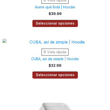
Vista rápida
tiene
en
Asere qué Bolá | Hoodie
múltiples
la
$
39.99
variantes.
página
Las
Seleccionar opciones
de
opciones
producto
se
Este
pueden
producto
elegir
Vista rápida
tiene
en
CUBA, así de simple | Hoodie
múltiples
la
$
32.99
variantes.
página
Las
Seleccionar opciones
de
opciones
producto
se
Este
pueden
producto
elegir
tiene
en