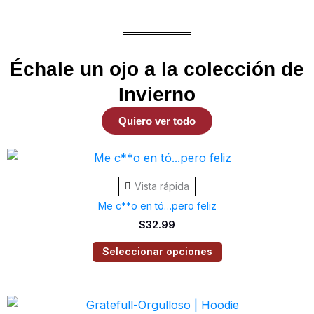
Échale un ojo a la colección de
Invierno
Quiero ver todo
Este
producto
Vista rápida
tiene
Me c**o en tó…pero feliz
múltiples
$
32.99
variantes.
Las
Seleccionar opciones
opciones
se
Este
pueden