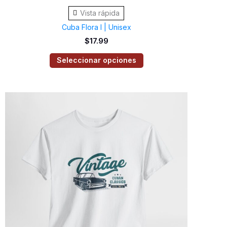
de
Vista rápida
producto
Cuba Flora I | Unisex
$
17.99
Seleccionar opciones
Este
producto
tiene
múltiples
variantes.
Las
opciones
se
pueden
elegir