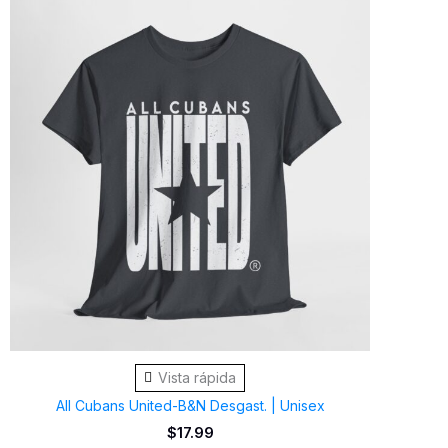
Este
producto
tiene
múltiples
variantes.
Las
opciones
se
pueden
elegir
en
la
página
de
Vista rápida
producto
All Cubans United-B&N Desgast. | Unisex
$
17.99