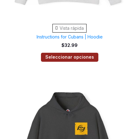
producto
Vista rápida
Instructions for Cubans | Hoodie
$
32.99
Seleccionar opciones
Este
producto
tiene
múltiples
variantes.
Las
opciones