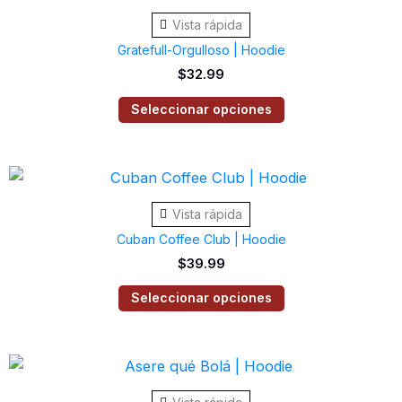
producto
elegir
Vista rápida
tiene
en
Gratefull-Orgulloso | Hoodie
múltiples
la
$
32.99
variantes.
página
Las
Seleccionar opciones
de
opciones
producto
se
Este
pueden
producto
elegir
Vista rápida
tiene
en
Cuban Coffee Club | Hoodie
múltiples
la
$
39.99
variantes.
página
Las
Seleccionar opciones
de
opciones
producto
se
Este
pueden
producto
elegir