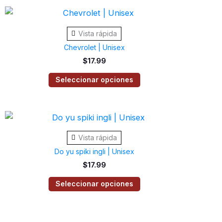
se
Este
pueden
producto
elegir
Vista rápida
tiene
en
Chevrolet | Unisex
múltiples
la
$
17.99
variantes.
página
Las
Seleccionar opciones
de
opciones
producto
se
Este
pueden
producto
elegir
Vista rápida
tiene
en
Do yu spiki ingli | Unisex
múltiples
la
$
17.99
variantes.
página
Las
Seleccionar opciones
de
opciones
producto
se