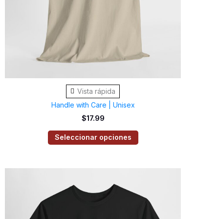
se
pueden
elegir
en
la
página
de
Vista rápida
producto
Handle with Care | Unisex
$
17.99
Seleccionar opciones
Este
producto
tiene
múltiples