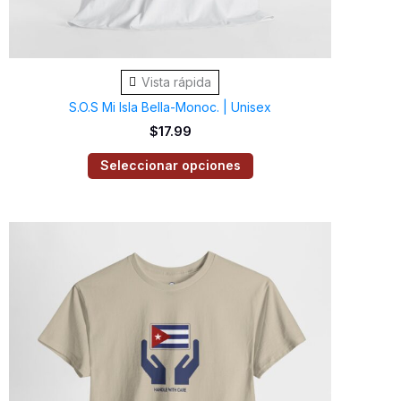
la
página
de
Vista rápida
producto
S.O.S Mi Isla Bella-Monoc. | Unisex
$
17.99
Seleccionar opciones
Este
producto
tiene
múltiples
variantes.
Las
opciones