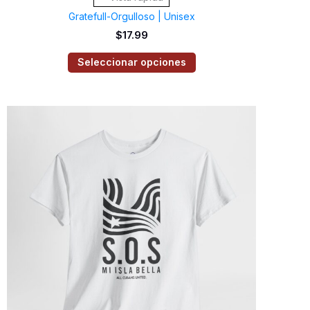
Gratefull-Orgulloso | Unisex
$
17.99
Seleccionar opciones
Este
producto
tiene
múltiples
variantes.
Las
opciones
se
pueden
elegir
en