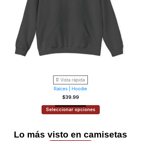
se
pueden
elegir
en
la
página
de
producto
Vista rápida
Raíces | Hoodie
$
39.99
Seleccionar opciones
Lo más visto en camisetas