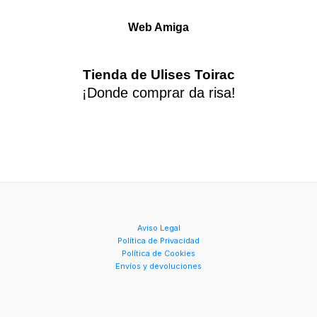
pueden
elegir
Web Amiga
en
la
Tienda de Ulises Toirac
página
¡Donde comprar da risa!
de
producto
Aviso Legal
Política de Privacidad
Política de Cookies
Envíos y devoluciones