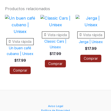
Productos relacionados
Este
Este
Este
producto
producto
prod
tiene
tiene
tiene
Vista rápida
Vista rápida
múltiples
múltiples
múlti
Classic Cars |
Vista rápida
Jerga | Unisex
variantes.
variantes.
varia
Unisex
Un buen café
$
17.99
Las
Las
Las
cubano | Unisex
$
17.99
opciones
opciones
opci
Comprar
$
17.99
Comprar
se
se
se
Comprar
pueden
pueden
pued
elegir
elegir
elegi
en
en
en
la
la
la
página
página
pági
de
de
de
Aviso Legal
Política de Privacidad