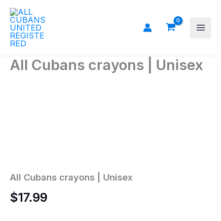
Ir
al
contenido
All Cubans crayons | Unisex
All
Cubans
crayons
|
Unisex
cantidad
All Cubans crayons | Unisex
$
17.99
Colors