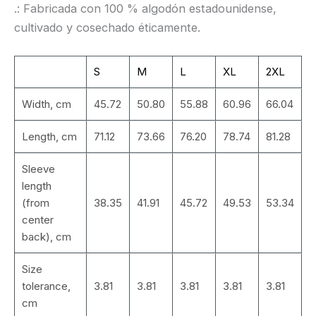
.: Fabricada con 100 % algodón estadounidense,
cultivado y cosechado éticamente.
S
M
L
XL
2XL
Width, cm
45.72
50.80
55.88
60.96
66.04
Length, cm
71.12
73.66
76.20
78.74
81.28
Sleeve
length
(from
38.35
41.91
45.72
49.53
53.34
center
back), cm
Size
tolerance,
3.81
3.81
3.81
3.81
3.81
cm