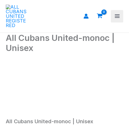
Ir
al
contenido
All Cubans United-monoc |
Unisex
All
Cubans
United-
monoc
|
Unisex
cantidad
All Cubans United-monoc | Unisex