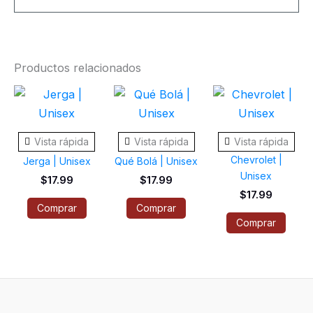
Productos relacionados
Este
Este
Este
producto
producto
prod
tiene
tiene
tiene
Vista rápida
Vista rápida
Vista rápida
múltiples
múltiples
múlti
Chevrolet |
Jerga | Unisex
Qué Bolá | Unisex
variantes.
variantes.
varia
Unisex
$
17.99
$
17.99
Las
Las
Las
$
17.99
opciones
opciones
opci
Comprar
Comprar
Comprar
se
se
se
pueden
pueden
pued
elegir
elegir
elegi
en
en
en
la
la
la