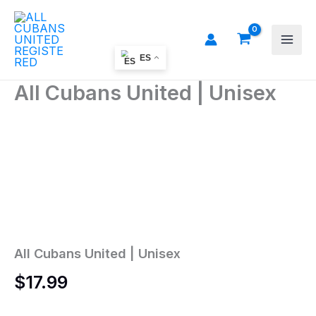
Ir
al
contenido
ES
All Cubans United | Unisex
All
Cubans
United
|
Unisex
cantidad
All Cubans United | Unisex
$
17.99
Colors