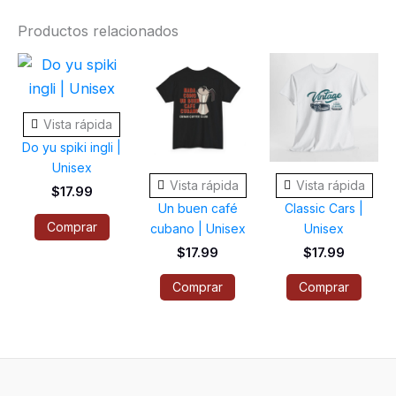
Productos relacionados
Este
Este
Este
producto
producto
prod
tiene
tiene
tiene
Vista rápida
múltiples
múltiples
múlti
Do yu spiki ingli |
variantes.
variantes.
varia
Unisex
Las
Las
Las
Vista rápida
Vista rápida
$
17.99
opciones
opciones
opci
Un buen café
Classic Cars |
Comprar
cubano | Unisex
Unisex
se
se
se
$
17.99
$
17.99
pueden
pueden
pued
elegir
elegir
elegi
Comprar
Comprar
en
en
en
la
la
la
página
página
pági
de
de
de