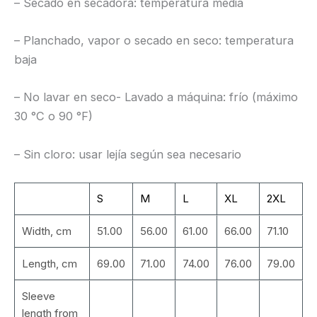
– Secado en secadora: temperatura media
– Planchado, vapor o secado en seco: temperatura
baja
– No lavar en seco- Lavado a máquina: frío (máximo
30 °C o 90 °F)
– Sin cloro: usar lejía según sea necesario
S
M
L
XL
2XL
Width, cm
51.00
56.00
61.00
66.00
71.10
Length, cm
69.00
71.00
74.00
76.00
79.00
Sleeve
length from