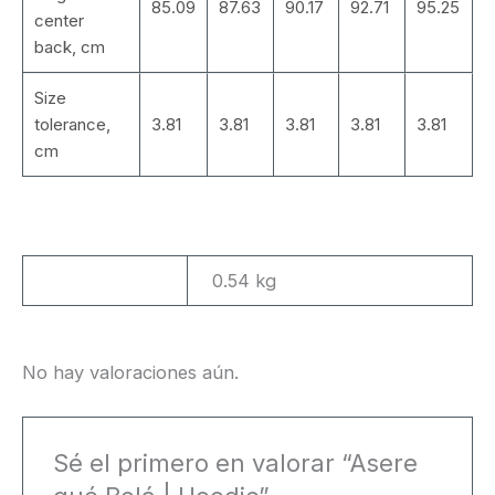
85.09
87.63
90.17
92.71
95.25
center
back, cm
Size
tolerance,
3.81
3.81
3.81
3.81
3.81
cm
Peso
0.54 kg
No hay valoraciones aún.
Sé el primero en valorar “Asere