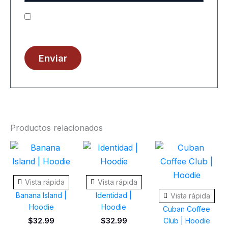
Guarda mi nombre, correo electrónico y web en
este navegador para la próxima vez que comente.
Productos relacionados
Este
Este
Este
producto
producto
prod
tiene
tiene
tiene
Vista rápida
Vista rápida
múltiples
múltiples
múlti
Banana Island |
Identidad |
Vista rápida
variantes.
variantes.
varia
Hoodie
Hoodie
Cuban Coffee
Las
Las
Las
$
32.99
$
32.99
Club | Hoodie