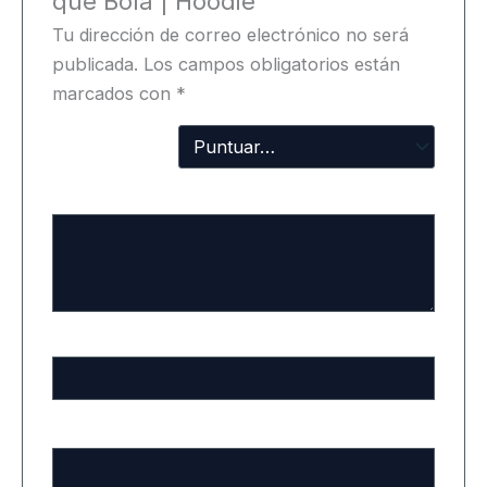
qué Bolá | Hoodie”
Tu dirección de correo electrónico no será
publicada.
Los campos obligatorios están
marcados con
*
Tu
puntuación
Tu valoración
*
Nombre
*
Correo electrónico
*