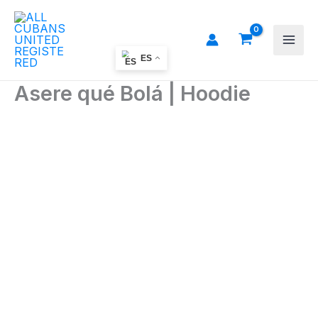
Ir
al
contenido
ES
Asere qué Bolá | Hoodie
Asere
qué
Bolá
|
Hoodie
cantidad