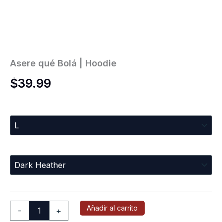
Asere qué Bolá | Hoodie
$
39.99
Sizes
Colors
Añadir al carrito
-
+