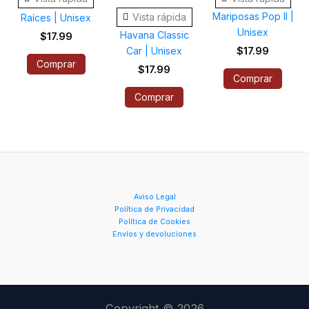
múltiples
múltiples
múlti
Mariposas Pop II |
Vista rápida
Raíces | Unisex
variantes.
variantes.
varia
Unisex
Havana Classic
$
17.99
Las
Las
Las
Car | Unisex
$
17.99
opciones
opciones
opci
Comprar
$
17.99
Comprar
se
se
se
Comprar
pueden
pueden
pued
elegir
elegir
elegi
en
en
en
la
la
la
página
página
pági
de
de
de
Aviso Legal
Política de Privacidad
producto
producto
prod
Política de Cookies
Envíos y devoluciones
Copyright © 2026