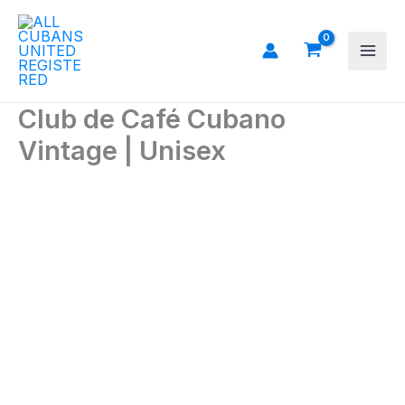
Ir
al
contenido
Club de Café Cubano
Vintage | Unisex
Club
de
Café
Cubano
Vintage
|
Unisex
cantidad