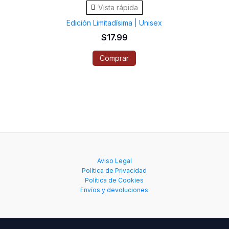
Vista rápida
tiene
Edición Limitadísima | Unisex
múltiples
$
17.99
variantes.
Comprar
Las
opciones
se
pueden
elegir
en
la
Aviso Legal
página
Política de Privacidad
de
Política de Cookies
Envíos y devoluciones
producto