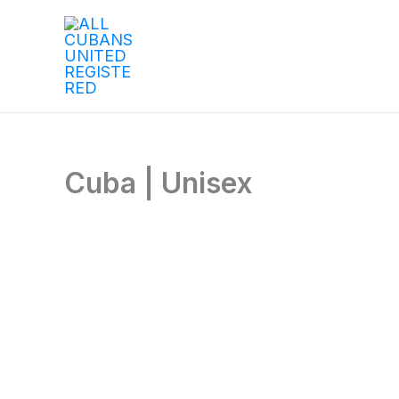
Ir
al
contenido
Cuba | Unisex