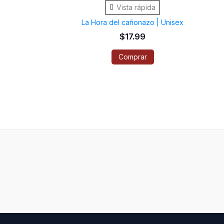
Vista rápida
tiene
La Hora del cañonazo | Unisex
múltiples
$
17.99
variantes.
Comprar
Las
opciones
se
pueden
elegir
en
la
página
de
producto