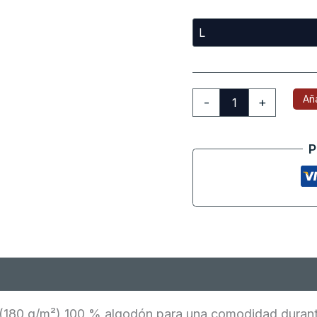
Aña
-
+
P
oraciones (0)
 (180 g/m²) 100 % algodón para una comodidad durante