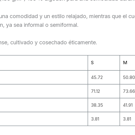
a una comodidad y un estilo relajado, mientras que el 
n, ya sea informal o semiformal.
se, cultivado y cosechado éticamente.
S
M
45.72
50.80
71.12
73.66
38.35
41.91
3.81
3.81