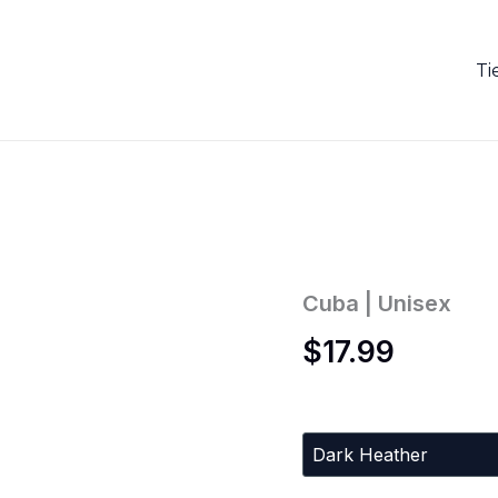
Ti
Cuba
Cuba | Unisex
|
$
17.99
Unisex
cantidad
Colors
Sizes