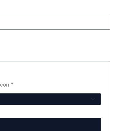
 con
*