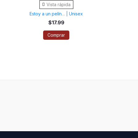
Vista rápida
tiene
Estoy a un pelín… | Unisex
múltiples
$
17.99
variantes.
Comprar
Las
opciones
se
pueden
elegir
en
la
página
de
producto