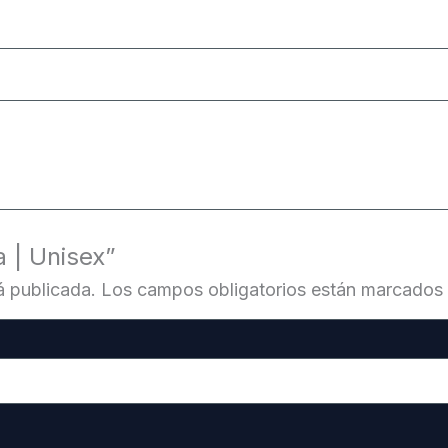
a | Unisex”
á publicada.
Los campos obligatorios están marcados