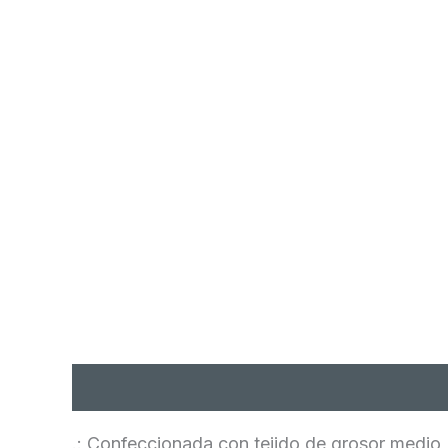
Descripción
Información adicional
Val
.: Confeccionada con tejido de grosor medio