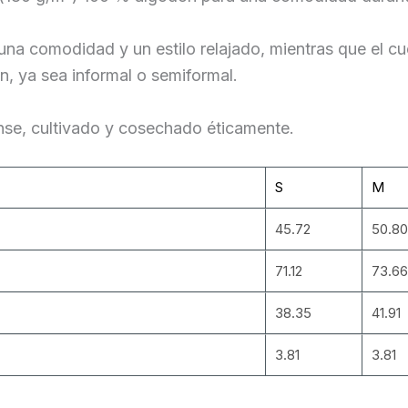
a una comodidad y un estilo relajado, mientras que el 
n, ya sea informal o semiformal.
se, cultivado y cosechado éticamente.
S
M
45.72
50.80
71.12
73.66
38.35
41.91
3.81
3.81