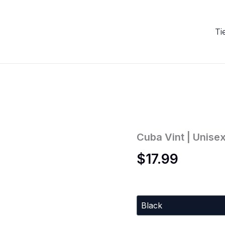
Ti
Cuba
Cuba Vint | Unise
Vint
$
17.99
|
Unisex
cantidad
Colors
Sizes