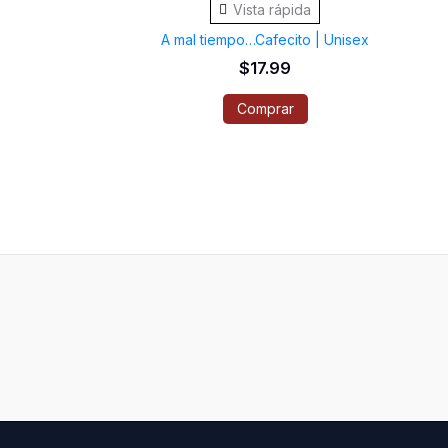
Vista rápida
tiene
A mal tiempo…Cafecito | Unisex
múltiples
$
17.99
variantes.
Comprar
Las
opciones
se
pueden
elegir
en
la
página
de
producto