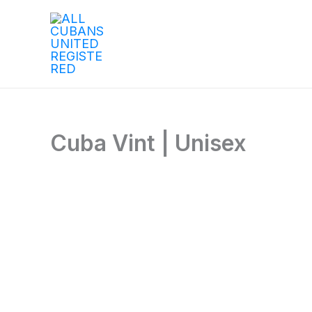
Ir
al
contenido
Cuba Vint | Unisex