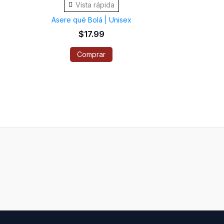
Vista rápida
tiene
Asere qué Bolá | Unisex
múltiples
$
17.99
variantes.
Comprar
Las
opciones
se
pueden
elegir
en
la
página
de
producto