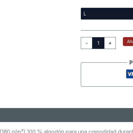
Aña
-
+
P
oraciones (0)
 (180 g/m²) 100 % algodón para una comodidad durante