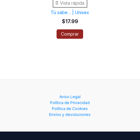
Vista rápida
tiene
Tú sabe… | Unisex
múltiples
$
17.99
variantes.
Comprar
Las
opciones
se
pueden
elegir
en
la
Aviso Legal
página
Política de Privacidad
de
Política de Cookies
Envíos y devoluciones
producto