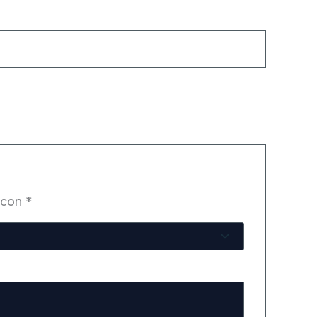
 con
*