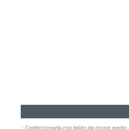
Descripción
Información adicional
Val
.: Confeccionada con tejido de grosor medio