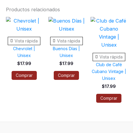
Productos relacionados
Este
Este
Este
producto
producto
prod
tiene
tiene
tiene
Vista rápida
Vista rápida
múltiples
múltiples
múlti
Chevrolet |
Buenos Días |
variantes.
variantes.
varia
Unisex
Unisex
Vista rápida
Las
Las
Las
$
17.99
$
17.99
Club de Café
opciones
opciones
opci
Cubano Vintage |
Comprar
Comprar
se
se
se
Unisex
pueden
pueden
pued
$
17.99
elegir
elegir
elegi
Comprar
en
en
en
la
la
la
página
página
pági
de
de
de
producto
producto
prod