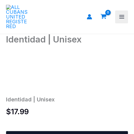
Ir
al
contenido
Identidad | Unisex
Identidad
|
Unisex
cantidad
Identidad | Unisex
$
17.99
Colors