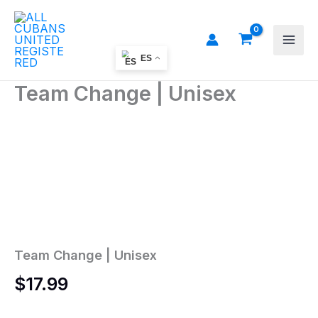
Ir
al
contenido
ES
Team Change | Unisex
Team
Change
|
Unisex
cantidad
Team Change | Unisex
$
17.99
Colors