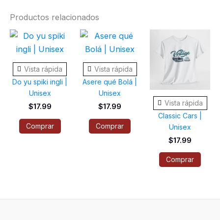
Productos relacionados
Este
Este
Este
producto
producto
prod
tiene
tiene
tiene
Vista rápida
Vista rápida
múltiples
múltiples
múlti
Do yu spiki ingli |
Asere qué Bolá |
variantes.
variantes.
varia
Unisex
Unisex
Las
Las
Las
Vista rápida
$
17.99
$
17.99
opciones
opciones
opci
Classic Cars |
Comprar
Comprar
Unisex
se
se
se
$
17.99
pueden
pueden
pued
elegir
elegir
elegi
Comprar
en
en
en
la
la
la
página
página
pági
de
de
de