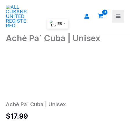
Ir
al
contenido
ES
Aché Pa´ Cuba | Unisex
Aché
Pa
´
Cuba
|
Unisex
cantidad
Aché Pa´ Cuba | Unisex
$
17.99
Colors