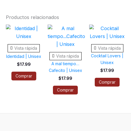
Productos relacionados
Este
Este
Este
producto
producto
prod
tiene
tiene
tiene
Vista rápida
Vista rápida
múltiples
múltiples
múlti
Cocktail Lovers |
Vista rápida
Identidad | Unisex
variantes.
variantes.
varia
Unisex
A mal tiempo…
$
17.99
Las
Las
Las
Cafecito | Unisex
$
17.99
opciones
opciones
opci
Comprar
$
17.99
Comprar
se
se
se
Comprar
pueden
pueden
pued
elegir
elegir
elegi
en
en
en
la
la
la
página
página
pági
de
de
de