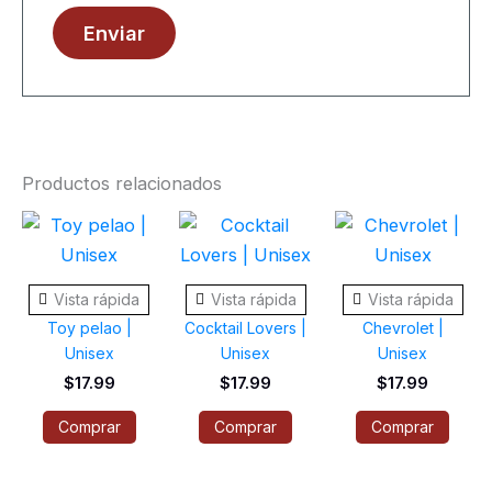
Productos relacionados
Este
Este
Este
producto
producto
prod
tiene
tiene
tiene
Vista rápida
Vista rápida
Vista rápida
múltiples
múltiples
múlti
Toy pelao |
Cocktail Lovers |
Chevrolet |
variantes.
variantes.
varia
Unisex
Unisex
Unisex
Las
Las
Las
$
17.99
$
17.99
$
17.99
opciones
opciones
opci
Comprar
Comprar
Comprar
se
se
se
pueden
pueden
pued
elegir
elegir
elegi