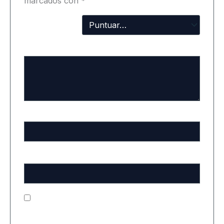
marcados con
*
Tu
puntuación
Tu valoración
*
Nombre
*
Correo electrónico
*
Guarda mi nombre, correo electrónico y web en
este navegador para la próxima vez que comente.