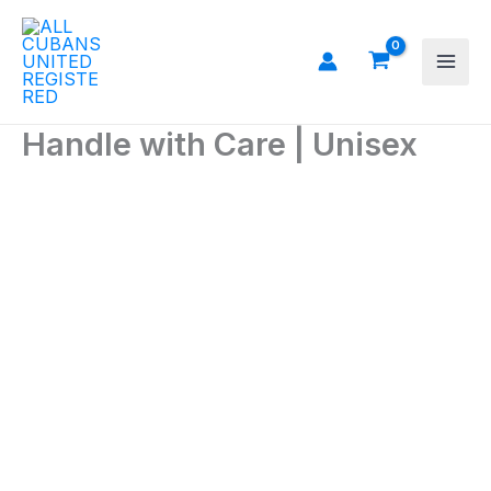
Ir
al
contenido
Handle with Care | Unisex
Handle
with
Care
|
Unisex
cantidad