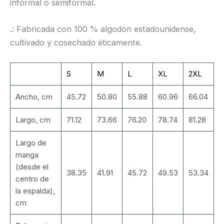
informal o semiformal.
.: Fabricada con 100 % algodón estadounidense,
cultivado y cosechado éticamente.
S
M
L
XL
2XL
Ancho, cm
45.72
50.80
55.88
60.96
66.04
Largo, cm
71.12
73.66
76.20
78.74
81.28
Largo de
manga
(desde el
38.35
41.91
45.72
49.53
53.34
centro de
la espalda),
cm